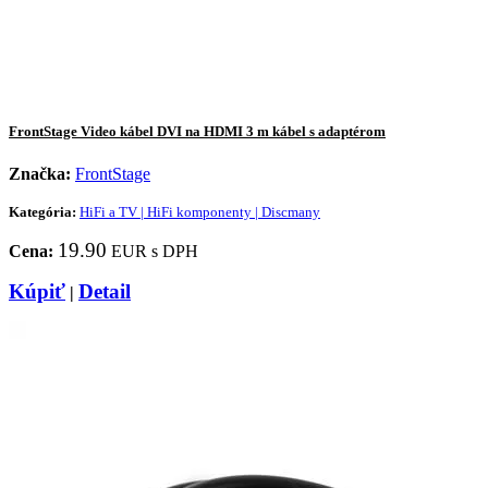
FrontStage Video kábel DVI na HDMI 3 m kábel s adaptérom
Značka:
FrontStage
Kategória:
HiFi a TV | HiFi komponenty | Discmany
19.90
Cena:
EUR s DPH
Kúpiť
Detail
|