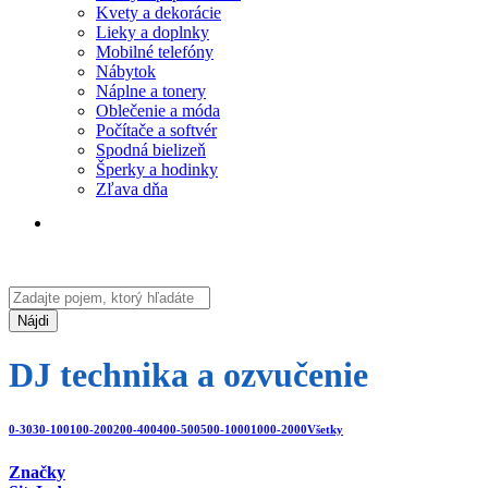
Kvety a dekorácie
Lieky a doplnky
Mobilné telefóny
Nábytok
Náplne a tonery
Oblečenie a móda
Počítače a softvér
Spodná bielizeň
Šperky a hodinky
Zľava dňa
Nájdi
DJ technika a ozvučenie
0-30
30-100
100-200
200-400
400-500
500-1000
1000-2000
Všetky
Značky