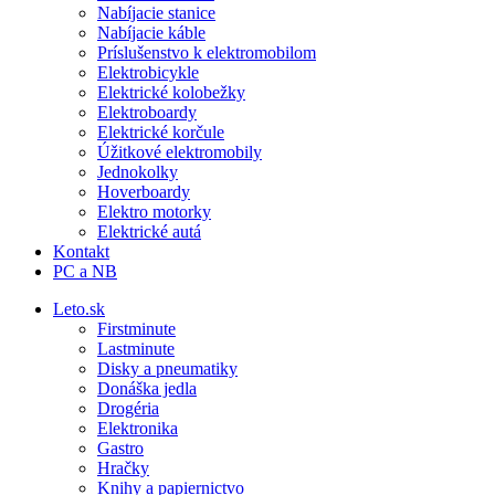
Nabíjacie stanice
Nabíjacie káble
Príslušenstvo k elektromobilom
Elektrobicykle
Elektrické kolobežky
Elektroboardy
Elektrické korčule
Úžitkové elektromobily
Jednokolky
Hoverboardy
Elektro motorky
Elektrické autá
Kontakt
PC a NB
Leto.sk
Firstminute
Lastminute
Disky a pneumatiky
Donáška jedla
Drogéria
Elektronika
Gastro
Hračky
Knihy a papiernictvo