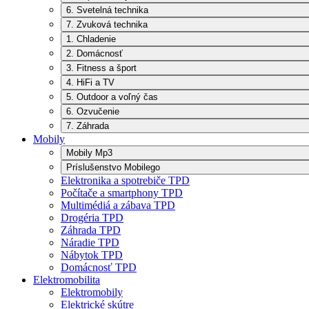
6. Svetelná technika
7. Zvuková technika
1. Chladenie
2. Domácnosť
3. Fitness a šport
4. HiFi a TV
5. Outdoor a voľný čas
6. Ozvučenie
7. Záhrada
Mobily
Mobily Mp3
Príslušenstvo Mobilego
Elektronika a spotrebiče TPD
Počítače a smartphony TPD
Multimédiá a zábava TPD
Drogéria TPD
Záhrada TPD
Náradie TPD
Nábytok TPD
Domácnosť TPD
Elektromobilita
Elektromobily
Elektrické skútre