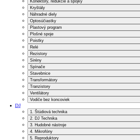
Konektory, redukcie a spojky
Kryštály
Náhradné diely
Optosúčiastky
Plastový program
Plošné spoje
Poistky
Relé
Rezistory
Sirény
Spínače
Stavebnice
Transformátory
Tranzistory
Ventilátory
Vodiče bez koncoviek
DJ
1. Štúdiová technika
2. DJ Technika
3. Hudobné nástroje
4. Mikrofóny
5. Reproduktory