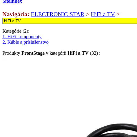
SiteIndex
Navigácia:
ELECTRONIC-STAR
>
HiFi a TV
>
Kategórie (2):
1. HiFi komponenty
2. Káble a príslušenstvo
Produkty
FrontStage
v kategórii
HiFi a TV
(32) :