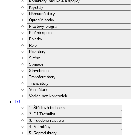
Konektory, redukcie a spojky
Kryštály
Náhradné diely
Optosúčiastky
Plastový program
Plošné spoje
Poistky
Relé
Rezistory
Sirény
Spínače
Stavebnice
Transformátory
Tranzistory
Ventilátory
Vodiče bez koncoviek
DJ
1. Štúdiová technika
2. DJ Technika
3. Hudobné nástroje
4. Mikrofóny
5. Reproduktory