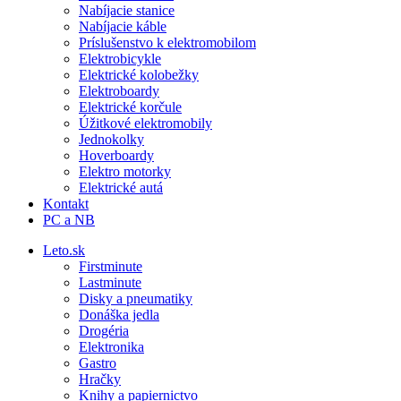
Nabíjacie stanice
Nabíjacie káble
Príslušenstvo k elektromobilom
Elektrobicykle
Elektrické kolobežky
Elektroboardy
Elektrické korčule
Úžitkové elektromobily
Jednokolky
Hoverboardy
Elektro motorky
Elektrické autá
Kontakt
PC a NB
Leto.sk
Firstminute
Lastminute
Disky a pneumatiky
Donáška jedla
Drogéria
Elektronika
Gastro
Hračky
Knihy a papiernictvo