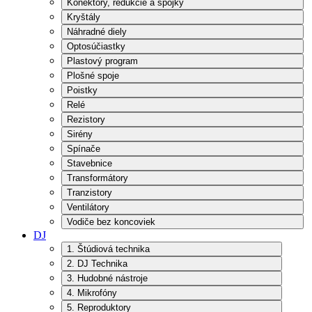
Konektory, redukcie a spojky
Kryštály
Náhradné diely
Optosúčiastky
Plastový program
Plošné spoje
Poistky
Relé
Rezistory
Sirény
Spínače
Stavebnice
Transformátory
Tranzistory
Ventilátory
Vodiče bez koncoviek
DJ
1. Štúdiová technika
2. DJ Technika
3. Hudobné nástroje
4. Mikrofóny
5. Reproduktory