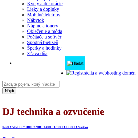
Kvety a dekorácie
Lieky a doplnky
Mobilné telefóny
Nábytok
Náplne a tonery
Oblečenie a móda
Počítače a softvér
Spodná bielizeň
Šperky a hodinky
Zľava dňa
Nájdi
DJ technika a ozvučenie
0-50 €
50-100 €
100+ €
200+ €
400+ €
500+ €
1000+ €
Všetko