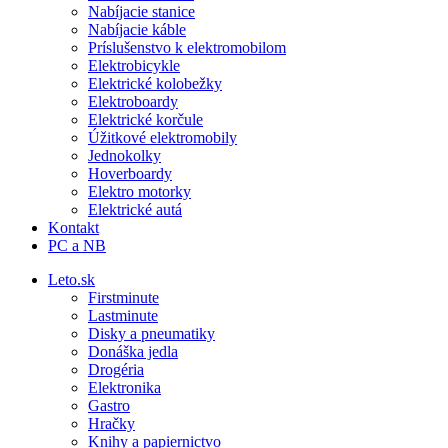
Nabíjacie stanice
Nabíjacie káble
Príslušenstvo k elektromobilom
Elektrobicykle
Elektrické kolobežky
Elektroboardy
Elektrické korčule
Úžitkové elektromobily
Jednokolky
Hoverboardy
Elektro motorky
Elektrické autá
Kontakt
PC a NB
Leto.sk
Firstminute
Lastminute
Disky a pneumatiky
Donáška jedla
Drogéria
Elektronika
Gastro
Hračky
Knihy a papiernictvo