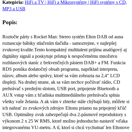
Kategória:
HiFi a TV | HiFi a Mikrosystémy | HiFi systémy s CD,
MP3 a USB
Popis:
Roztočte párty s Rocket Man: Stereo systém Elton DAB od auna
roztancuje bábiky stlačením tlačidla - samozrejme, v najlepšej
zvukovej kvalite.Tento kompaktný multitalent prijíma analógový aj
digitálny signál a poskytuje prístup k nespočetnému množstvu
rozhlasových staníc z frekvenčných pásiem DAB+ a FM. Funkcia
RDS ponúka dodatočný obsah programu, napríklad interpreta,
názov, album alebo správy, ktoré sa vám zobrazia na 2,4" LCD
displeji. Na druhej strane, ak sa vám nechce počúvať rádio, CD
prehrávač s predným slotom, USB port, pripojenie Bluetooth a
AUX vstup vám z hľadiska multimediálneho prehrávača splnia
všetky vaše želania. A ak vám v zbierke stále chýbajú hity, môžete si
ich nahrať zo zvukových zdrojov Eltonu priamo na pripojený kľúč
USB. Optimálny zvuk zabezpečujú dva 2-pásmové reproduktory s
výkonom 2 x 25 W RMS, ktoré možno jednoducho nastaviť vďaka
integrovanému VU-metru. A tí, ktorí si chcú vychutnať len Eltonove