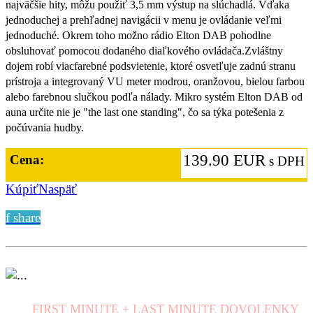
najväčšie hity, môžu použiť 3,5 mm výstup na slúchadlá. Vďaka
jednoduchej a prehľadnej navigácii v menu je ovládanie veľmi
jednoduché. Okrem toho možno rádio Elton DAB pohodlne
obsluhovať pomocou dodaného diaľkového ovládača.Zvláštny
dojem robí viacfarebné podsvietenie, ktoré osvetľuje zadnú stranu
prístroja a integrovaný VU meter modrou, oranžovou, bielou farbou
alebo farebnou slučkou podľa nálady. Mikro systém Elton DAB od
auna určite nie je "the last one standing", čo sa týka potešenia z
počúvania hudby.
139.90 EUR
Cena:
s DPH
Kúpiť
Naspäť
f share