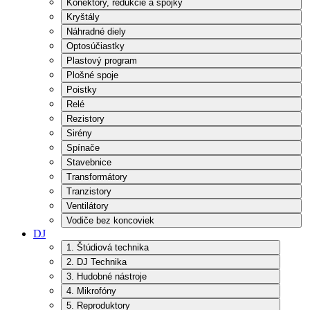
Konektory, redukcie a spojky
Kryštály
Náhradné diely
Optosúčiastky
Plastový program
Plošné spoje
Poistky
Relé
Rezistory
Sirény
Spínače
Stavebnice
Transformátory
Tranzistory
Ventilátory
Vodiče bez koncoviek
DJ
1. Štúdiová technika
2. DJ Technika
3. Hudobné nástroje
4. Mikrofóny
5. Reproduktory