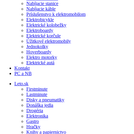
Nabíjacie stanice
Nabíjacie káble
Príslušenstvo k elektromobilom
Elektrobicykle
Elektrické kolobežky
Elektroboardy
Elektrické korčule
Úžitkové elektromobily
Jednokolky
Hoverboardy
Elektro motorky
Elektrické autá
Kontakt
PC a NB
Leto.sk
Firstminute
Lastminute
Disky a pneumatiky
Donáška jedla
Drogéria
Elektronika
Gastro
Hračky
Knihy a papiernictvo