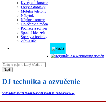
Kvety a dekorácie
Lieky a doplnky
Mobilné telefóny
Nábytok
Náplne a tonery
Oblečenie a móda
Počítače a softvér
Spodná bielizeň
Šperky a hodinky
Zľava dňa
Nájdi
DJ technika a ozvučenie
0-30
30-100
100-200
200-400
400-500
500-1000
1000-2000
Všetky
Značky