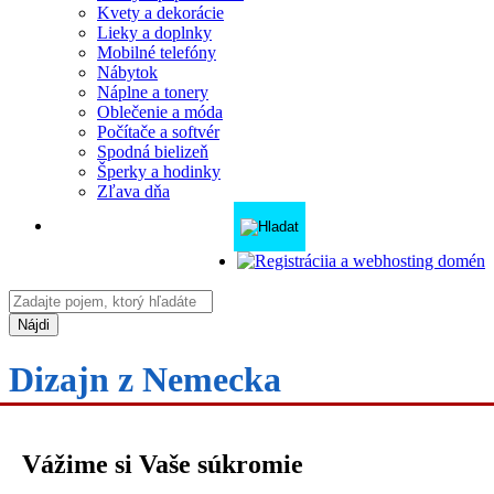
Kvety a dekorácie
Lieky a doplnky
Mobilné telefóny
Nábytok
Náplne a tonery
Oblečenie a móda
Počítače a softvér
Spodná bielizeň
Šperky a hodinky
Zľava dňa
Nájdi
Dizajn z Nemecka
0-30
30-100
100-200
200-400
400-500
500-1000
1000-2000
Všetky
Vážime si Vaše súkromie
Značky