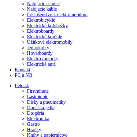
Nabíjacie stanice
Nabíjacie káble
Príslušenstvo k elektromobilom
Elektrobicykle
Elektrické kolobežky
Elektroboardy
Elektrické korčule
Úžitkové elektromobily
Jednokolky
Hoverboardy
Elektro motorky
Elektrické autá
Kontakt
PC a NB
Leto.sk
Firstminute
Lastminute
Disky a pneumatiky
Donáška jedla
Drogéria
Elektronika
Gastro
Hračky
Knihy a papiernictvo