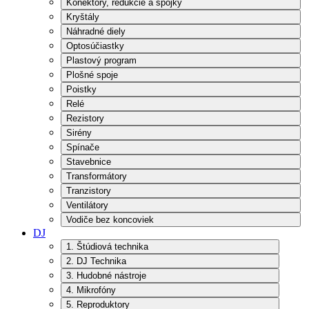
Konektory, redukcie a spojky
Kryštály
Náhradné diely
Optosúčiastky
Plastový program
Plošné spoje
Poistky
Relé
Rezistory
Sirény
Spínače
Stavebnice
Transformátory
Tranzistory
Ventilátory
Vodiče bez koncoviek
DJ
1. Štúdiová technika
2. DJ Technika
3. Hudobné nástroje
4. Mikrofóny
5. Reproduktory