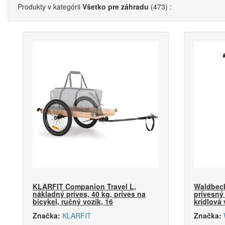
Produkty
v kategórii
Všetko pre záhradu
(473) :
KLARFIT Companion Travel L,
Waldbeck
nákladný príves, 40 kg, príves na
prívesný 
bicykel, ručný vozík, 16
krídlová 
Značka:
KLARFIT
Značka: