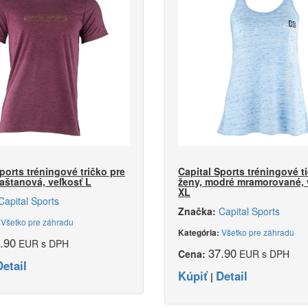
ports tréningové tričko pre
Capital Sports tréningové ti
aštanová, veľkosť L
ženy, modré mramorované, 
XL
Capital Sports
Značka:
Capital Sports
Všetko pre záhradu
:
Všetko pre záhradu
Kategória:
.90
EUR s DPH
37.90
Cena:
EUR s DPH
Detail
Kúpiť
Detail
|