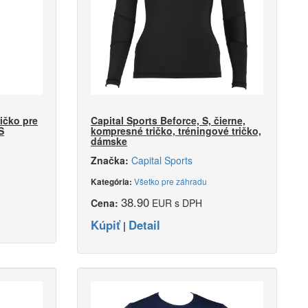
ričko pre
Capital Sports Beforce, S, čierne,
S
kompresné tričko, tréningové tričko,
dámske
Značka:
Capital Sports
Všetko pre záhradu
Kategória:
38.90
Cena:
EUR s DPH
Kúpiť
Detail
|