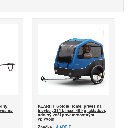
adný
KLARFIT Goldie Home, príves na
íves na
bicykel, 334 l, max. 40 kg, skladací,
odolný voči poveternostným
vplyvom
Značka:
KLARFIT