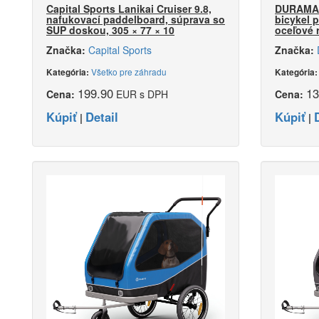
Capital Sports Lanikai Cruiser 9.8,
DURAMAXX
nafukovací paddelboard, súprava so
bicykel p
SUP doskou, 305 × 77 × 10
oceľové 
Značka:
Capital Sports
Značka:
Všetko pre záhradu
Kategória:
Kategória
199.90
13
Cena:
EUR s DPH
Cena:
Kúpiť
Detail
Kúpiť
|
|