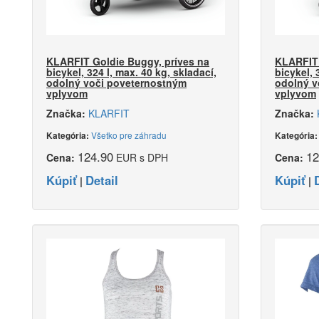
KLARFIT Goldie Buggy, príves na
KLARFIT 
bicykel, 324 l, max. 40 kg, skladací,
bicykel, 
odolný voči poveternostným
odolný v
vplyvom
vplyvom
Značka:
KLARFIT
Značka:
Všetko pre záhradu
Kategória:
Kategória
124.90
12
Cena:
EUR s DPH
Cena:
Kúpiť
Detail
Kúpiť
|
|