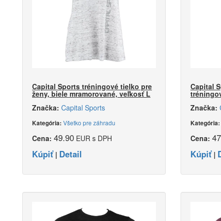
Capital Sports tréningové tielko pre
Capital S
ženy, biele mramorované, veľkosť L
tréningo
Značka:
Capital Sports
Značka:
Všetko pre záhradu
Kategória:
Kategória
49.90
47
Cena:
EUR s DPH
Cena:
Kúpiť
Detail
Kúpiť
|
|