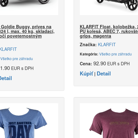
Goldie Buggy, príves na
KLARFIT Float, kolobežka,
324 l, max. 40 kg, skladací,
PU kolesá, ABEC 7, rukovät
oči poveternostným
grips, magenta
Značka:
KLARFIT
KLARFIT
Všetko pre záhradu
Kategória:
Všetko pre záhradu
:
92.90
Cena:
EUR s DPH
1.90
EUR s DPH
Kúpiť
Detail
|
Detail