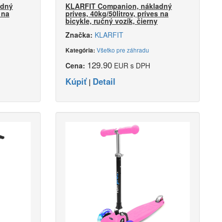
adný
KLARFIT Companion, nákladný
 na
príves, 40kg/50litrov, príves na
bicykle, ručný vozík, čierny
Značka:
KLARFIT
Všetko pre záhradu
Kategória:
129.90
Cena:
EUR s DPH
Kúpiť
Detail
|