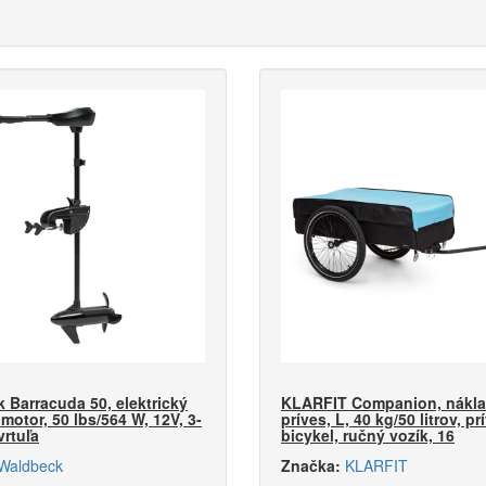
 Barracuda 50, elektrický
KLARFIT Companion, nákl
motor, 50 lbs/564 W, 12V, 3-
príves, L, 40 kg/50 litrov, pr
vrtuľa
bicykel, ručný vozík, 16
Waldbeck
Značka:
KLARFIT