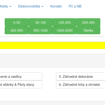
Mobily
Elektromobilita
Kontakt
PC a NB
0-30
30-100
100-200
200-400
400-500
500-1000
1000-2000
Všetky
anie a rastliny
5. Záhradné dekorácie
é altánky & Párty stany
6. Záhradné krby a ohniská