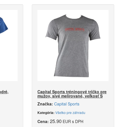
odré,
Capital Sports tréningové tričko pre
mužov, sivé melírované, veľkosť S
Značka:
Capital Sports
Všetko pre záhradu
Kategória:
25.90
Cena:
EUR s DPH