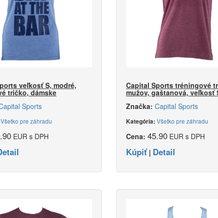
ports veľkosť S, modré,
Capital Sports tréningové t
vé tričko, dámske
mužov, gaštanová, veľkosť 
Capital Sports
Značka:
Capital Sports
Všetko pre záhradu
Všetko pre záhradu
:
Kategória:
.90
45.90
EUR s DPH
Cena:
EUR s DPH
Detail
Kúpiť
Detail
|