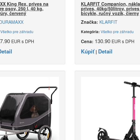
 King Rex, príves na
KLARFIT Companion, nákl
re psov, 250 l, 40 kg,
príves, 40kg/50litrov, príves
rúry, červený
bicykle, ručný vozík, čierny
DURAMAXX
Značka:
KLARFIT
Všetko pre záhradu
Všetko pre záhradu
:
Kategória:
7.90
130.90
EUR s DPH
Cena:
EUR s DPH
Detail
Kúpiť
Detail
|