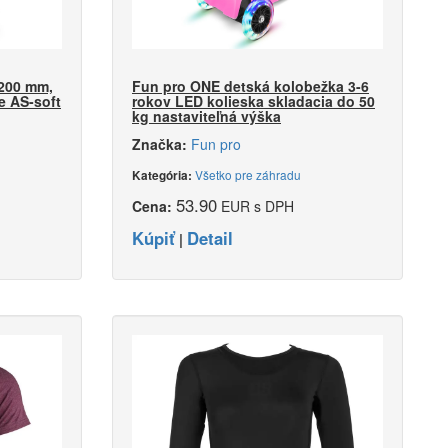
 200 mm,
Fun pro ONE detská kolobežka 3-6
e AS-soft
rokov LED kolieska skladacia do 50
kg nastaviteľná výška
Značka:
Fun pro
Všetko pre záhradu
Kategória:
53.90
Cena:
EUR s DPH
Kúpiť
Detail
|